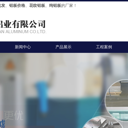
批发
、
铝板价格
、
花纹铝板
、
纯铝板
的厂家！
新闻中心
产品展示
工程案例