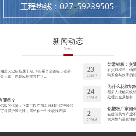
新闻动态
News
防滑铝板：交
23
在交通枢纽、物
道5052铝板属于AL-MG系合金铝板，镁是
响安全与效率的隐
2026-7
合金元素，也是应用非常广泛...
为什么花纹铝板
24
很多人接触花纹
处理的金属板材，
2026-6
有哪些？
膜铝板的优势：正常可以在加工时利用保护膜保
铝塑板厂家如何
可将保护膜去除，留给你一个比较好表满...
2
在建筑装饰产业
实用性与装饰性的
2026-6