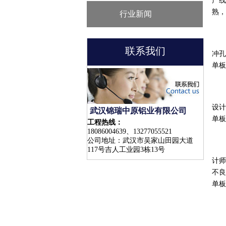
产线
熟，
行业新闻
冲
联系我们
冲孔
单板
冲
设计
武汉锦瑞中原铝业有限公司
单板
工程热线：
18086004639、13277055521
公司地址：武汉市吴家山田园大道
为
117号吉人工业园3栋13号
计师
不良
单板