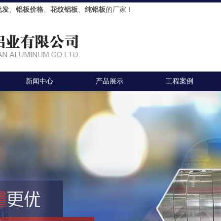
批发
、
铝板价格
、
花纹铝板
、
纯铝板
的厂家！
新闻中心
产品展示
工程案例